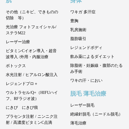
肌
身体
その他（ニキビ、できものの
ワキガ 多汗症
切除 等）
豊胸
光治療 フォトフェイシャル/
乳房施術
ステラM22
脂肪吸引
レーザー治療
レジェンドボディ
ビタミンCイオン導入・超音
飲み薬によるダイエット
波導入 /外用・内服治療
除脂術・妊娠線・腹部のたる
ボトックス
み手術
水光注射 / ヒアルロン酸注入
ワキの汗・におい
レジェンドプロ＋
脱毛 薄毛治療
ウルトラセル/Q+（HIFUハイ
フ、RFラジオ波）
レーザー脱毛
にきび にきび痕
絶縁針脱毛（ニードル脱毛）
プラセンタ注射 / ニンニク注
射 / 高濃度ビタミンC点滴
薄毛治療