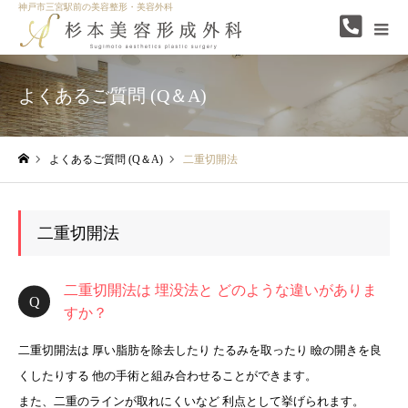
神戸市三宮駅前の美容整形・美容外科
よくあるご質問 (Q＆A)
よくあるご質問 (Q＆A)
二重切開法
ホーム
二重切開法
二重切開法は 埋没法と どのような違いがありま
すか？
二重切開法は 厚い脂肪を除去したり たるみを取ったり 瞼の開きを良
くしたりする 他の手術と組み合わせることができます。
また、二重のラインが取れにくいなど 利点として挙げられます。