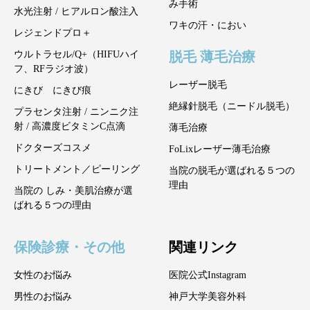
み手術
水光注射 / ヒアルロン酸注入
ワキの汗・におい
レジェンドプロ＋
脱毛 薄毛治療
ウルトラセル/Q+（HIFUハイ
フ、RFラジオ波）
レーザー脱毛
にきび にきび痕
絶縁針脱毛（ニードル脱毛）
プラセンタ注射 / ニンニク注
射 / 高濃度ビタミンC点滴
薄毛治療
ドクターズコスメ
FoLixレーザー薄毛治療
トリートメント／ピーリング
当院の脱毛が選ばれる５つの
理由
当院の しみ・美肌治療が選
ばれる５つの理由
保険診療・その他
関連リンク
女性のお悩み
医院公式Instagram
男性のお悩み
神戸大学美容外科