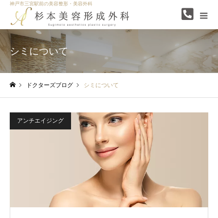
神戸市三宮駅前の美容整形・美容外科
シミについて
ドクターズブログ
シミについて
ホーム
アンチエイジング