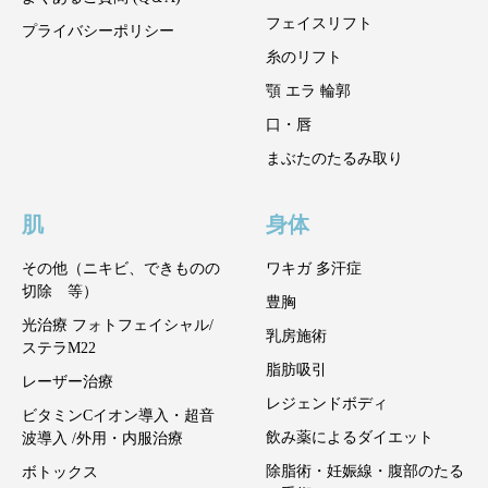
フェイスリフト
プライバシーポリシー
糸のリフト
顎 エラ 輪郭
口・唇
まぶたのたるみ取り
肌
身体
その他（ニキビ、できものの
ワキガ 多汗症
切除 等）
豊胸
光治療 フォトフェイシャル/
乳房施術
ステラM22
脂肪吸引
レーザー治療
レジェンドボディ
ビタミンCイオン導入・超音
飲み薬によるダイエット
波導入 /外用・内服治療
除脂術・妊娠線・腹部のたる
ボトックス