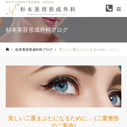
神戸市三宮駅前の美容整形・美容外科
杉本美容形成外科ブログ
杉本美容形成外科ブログ
美しい二重まぶたになるために… (二重整形のご案内)
ホーム
美しい二重まぶたになるために… (二重整形
のご案内)