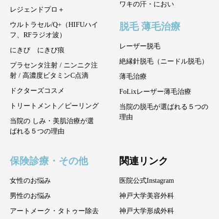
ワキの汗・におい
レジェンドプロ＋
脱毛 薄毛治療
ウルトラセル/Q+（HIFUハイ
フ、RFラジオ波）
レーザー脱毛
にきび にきび痕
絶縁針脱毛（ニードル脱毛）
プラセンタ注射 / ニンニク注
射 / 高濃度ビタミンC点滴
薄毛治療
ドクターズコスメ
FoLixレーザー薄毛治療
トリートメント／ピーリング
当院の脱毛が選ばれる５つの
理由
当院の しみ・美肌治療が選
ばれる５つの理由
保険診療・その他
関連リンク
女性のお悩み
医院公式Instagram
男性のお悩み
神戸大学美容外科
アートメーク・タトゥー除去
神戸大学形成外科