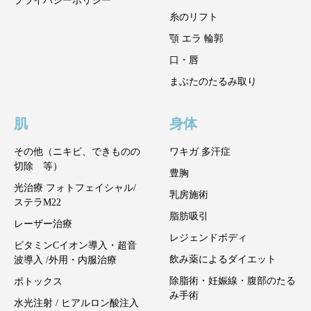
プライバシーポリシー
糸のリフト
顎 エラ 輪郭
口・唇
まぶたのたるみ取り
肌
身体
その他（ニキビ、できものの
ワキガ 多汗症
切除 等）
豊胸
光治療 フォトフェイシャル/
乳房施術
ステラM22
脂肪吸引
レーザー治療
レジェンドボディ
ビタミンCイオン導入・超音
飲み薬によるダイエット
波導入 /外用・内服治療
除脂術・妊娠線・腹部のたる
ボトックス
み手術
水光注射 / ヒアルロン酸注入