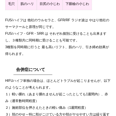
毛穴
肌のハリ
目尻の小じわ
下眼瞼の小じわ
FUS/ハイフは 他社のウルセラと、GFR/RF ラジオ波は やはり他社の
サーマクールと原理が同じです。
FUS/ハイフ・GFR・SRR は それぞれ個別に受けることも出来ます
し、３種類共に同時期に受けることも可能です。
3種類を同時期に行うと 最も高いリフト、肌のハリ、引き締め効果が
得られます。
合併症について
HIFUハイフ単独の場合は、ほとんどトラブルが起こりませんが、以下
のようなことが考えられます。
１）軽い腫れ（あまり腫れませんが起こったとしても1週間内）、赤
み（通常数時間程度）
２）施術部位を押さえたときの軽い痛み（1週間程度）
３）頬のやせ～特に頬がこけている方や頬がヤセやすい方は繰り返す