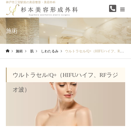
神戸市三宮駅前の美容整形・美容外科
施術
施術
肌
しわたるみ
ウルトラセル/Q+（HIFUハイフ、RFラジオ波）
ホーム
ウルトラセル/Q+（HIFUハイフ、RFラジ
オ波）