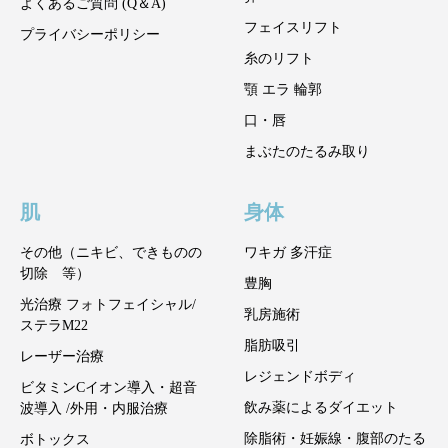
よくあるご質問 (Q＆A)
フェイスリフト
プライバシーポリシー
糸のリフト
顎 エラ 輪郭
口・唇
まぶたのたるみ取り
肌
身体
その他（ニキビ、できものの
ワキガ 多汗症
切除 等）
豊胸
光治療 フォトフェイシャル/
乳房施術
ステラM22
脂肪吸引
レーザー治療
レジェンドボディ
ビタミンCイオン導入・超音
飲み薬によるダイエット
波導入 /外用・内服治療
除脂術・妊娠線・腹部のたる
ボトックス