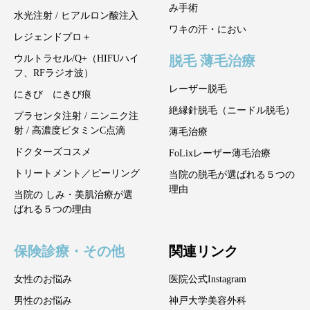
み手術
水光注射 / ヒアルロン酸注入
ワキの汗・におい
レジェンドプロ＋
脱毛 薄毛治療
ウルトラセル/Q+（HIFUハイ
フ、RFラジオ波）
レーザー脱毛
にきび にきび痕
絶縁針脱毛（ニードル脱毛）
プラセンタ注射 / ニンニク注
射 / 高濃度ビタミンC点滴
薄毛治療
ドクターズコスメ
FoLixレーザー薄毛治療
トリートメント／ピーリング
当院の脱毛が選ばれる５つの
理由
当院の しみ・美肌治療が選
ばれる５つの理由
保険診療・その他
関連リンク
女性のお悩み
医院公式Instagram
男性のお悩み
神戸大学美容外科