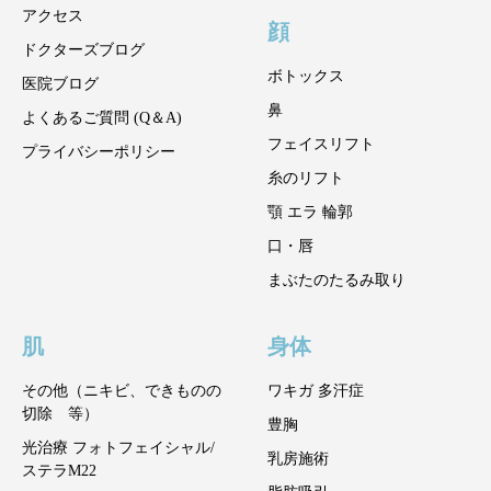
アクセス
顔
ドクターズブログ
ボトックス
医院ブログ
鼻
よくあるご質問 (Q＆A)
フェイスリフト
プライバシーポリシー
糸のリフト
顎 エラ 輪郭
口・唇
まぶたのたるみ取り
肌
身体
その他（ニキビ、できものの
ワキガ 多汗症
切除 等）
豊胸
光治療 フォトフェイシャル/
乳房施術
ステラM22