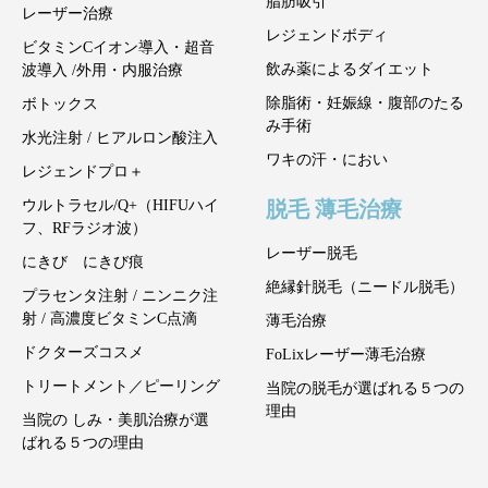
脂肪吸引
レーザー治療
レジェンドボディ
ビタミンCイオン導入・超音
飲み薬によるダイエット
波導入 /外用・内服治療
除脂術・妊娠線・腹部のたる
ボトックス
み手術
水光注射 / ヒアルロン酸注入
ワキの汗・におい
レジェンドプロ＋
脱毛 薄毛治療
ウルトラセル/Q+（HIFUハイ
フ、RFラジオ波）
レーザー脱毛
にきび にきび痕
絶縁針脱毛（ニードル脱毛）
プラセンタ注射 / ニンニク注
射 / 高濃度ビタミンC点滴
薄毛治療
ドクターズコスメ
FoLixレーザー薄毛治療
トリートメント／ピーリング
当院の脱毛が選ばれる５つの
理由
当院の しみ・美肌治療が選
ばれる５つの理由