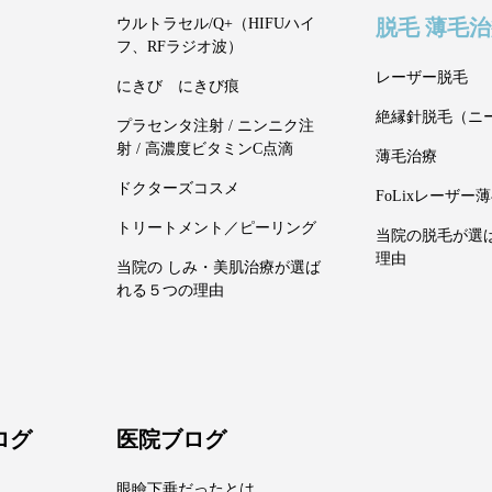
脱毛 薄毛
ウルトラセル/Q+（HIFUハイ
フ、RFラジオ波）
レーザー脱毛
にきび にきび痕
絶縁針脱毛（ニ
プラセンタ注射 / ニンニク注
射 / 高濃度ビタミンC点滴
薄毛治療
ドクターズコスメ
FoLixレーザー
トリートメント／ピーリング
当院の脱毛が選
理由
当院の しみ・美肌治療が選ば
れる５つの理由
ログ
医院ブログ
眼瞼下垂だったとは…