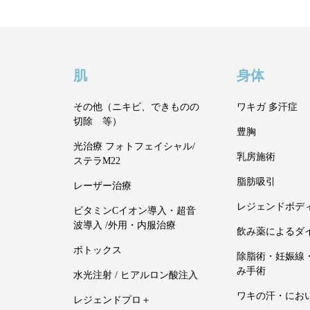
肌
身体
その他（ニキビ、できものの
ワキガ 多汗症
切除 等）
豊胸
光治療 フォトフェイシャル/
乳房施術
ステラM22
脂肪吸引
レーザー治療
レジェンドボデ
ビタミンCイオン導入・超音
波導入 /外用・内服治療
飲み薬によるダ
ボトックス
除脂術・妊娠線
み手術
水光注射 / ヒアルロン酸注入
ワキの汗・にお
レジェンドプロ＋