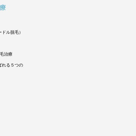
治療
ードル脱毛）
薄毛治療
ばれる５つの