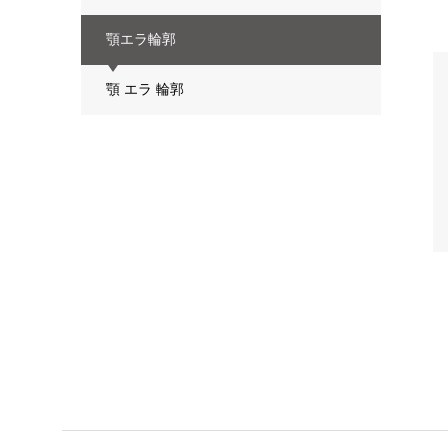
顎エラ輪郭
顎 エラ 輪郭