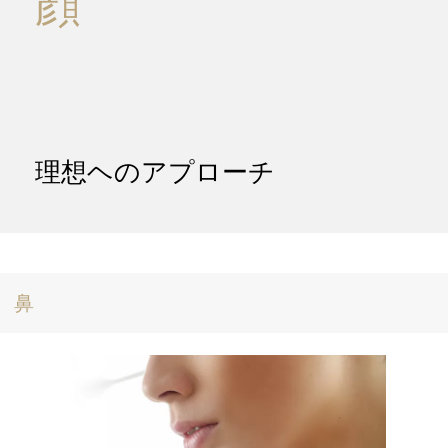
顔
理想ヘのアプローチ
鼻