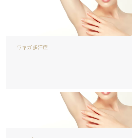
ワキガ 多汗症