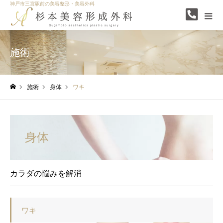
神戸市三宮駅前の美容整形・美容外科
施術
施術
身体
ワキ
ホーム
身体
カラダの悩みを解消
ワキ