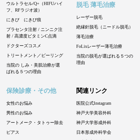
脱毛 薄毛治療
ウルトラセル/Q+（HIFUハイ
フ、RFラジオ波）
レーザー脱毛
にきび にきび痕
絶縁針脱毛（ニードル脱毛）
プラセンタ注射 / ニンニク注
射 / 高濃度ビタミンC点滴
薄毛治療
ドクターズコスメ
FoLixレーザー薄毛治療
トリートメント／ピーリング
当院の脱毛が選ばれる５つの
理由
当院の しみ・美肌治療が選
ばれる５つの理由
保険診療・その他
関連リンク
女性のお悩み
医院公式Instagram
男性のお悩み
神戸大学美容外科
アートメーク・タトゥー除去
神戸大学形成外科
ピアス
日本形成外科学会