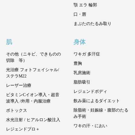
顎 エラ 輪郭
口・唇
まぶたのたるみ取り
肌
身体
その他（ニキビ、できものの
ワキガ 多汗症
切除 等）
豊胸
光治療 フォトフェイシャル/
乳房施術
ステラM22
脂肪吸引
レーザー治療
レジェンドボディ
ビタミンCイオン導入・超音
飲み薬によるダイエット
波導入 /外用・内服治療
除脂術・妊娠線・腹部のたる
ボトックス
み手術
水光注射 / ヒアルロン酸注入
ワキの汗・におい
レジェンドプロ＋