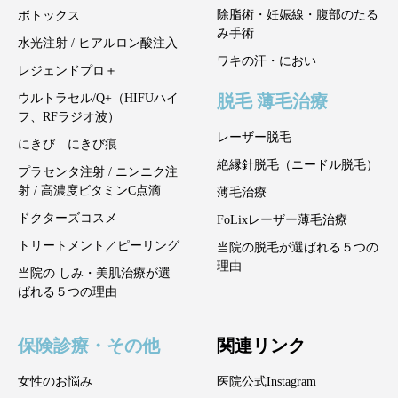
除脂術・妊娠線・腹部のたる
ボトックス
み手術
水光注射 / ヒアルロン酸注入
ワキの汗・におい
レジェンドプロ＋
脱毛 薄毛治療
ウルトラセル/Q+（HIFUハイ
フ、RFラジオ波）
レーザー脱毛
にきび にきび痕
絶縁針脱毛（ニードル脱毛）
プラセンタ注射 / ニンニク注
射 / 高濃度ビタミンC点滴
薄毛治療
ドクターズコスメ
FoLixレーザー薄毛治療
トリートメント／ピーリング
当院の脱毛が選ばれる５つの
理由
当院の しみ・美肌治療が選
ばれる５つの理由
保険診療・その他
関連リンク
女性のお悩み
医院公式Instagram