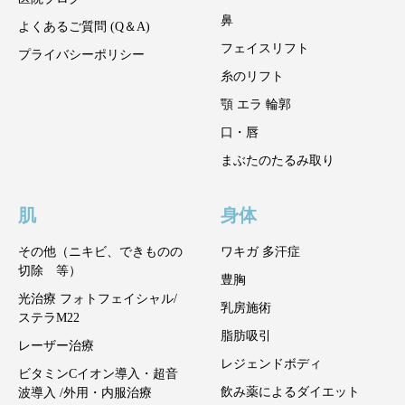
鼻
よくあるご質問 (Q＆A)
フェイスリフト
プライバシーポリシー
糸のリフト
顎 エラ 輪郭
口・唇
まぶたのたるみ取り
肌
身体
その他（ニキビ、できものの
ワキガ 多汗症
切除 等）
豊胸
光治療 フォトフェイシャル/
乳房施術
ステラM22
脂肪吸引
レーザー治療
レジェンドボディ
ビタミンCイオン導入・超音
飲み薬によるダイエット
波導入 /外用・内服治療