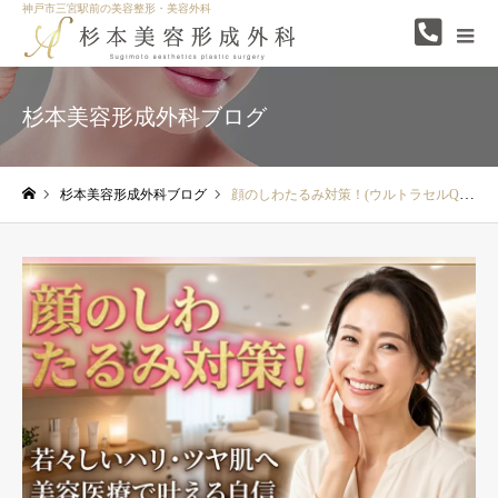
神戸市三宮駅前の美容整形・美容外科
杉本美容形成外科ブログ
杉本美容形成外科ブログ
顔のしわたるみ対策！(ウルトラセルQ+・HIFU)
ホーム